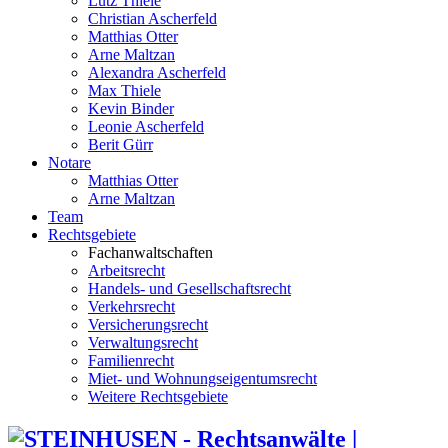
Lutz Thiele
Christian Ascherfeld
Matthias Otter
Arne Maltzan
Alexandra Ascherfeld
Max Thiele
Kevin Binder
Leonie Ascherfeld
Berit Gürr
Notare
Matthias Otter
Arne Maltzan
Team
Rechtsgebiete
Fachanwaltschaften
Arbeitsrecht
Handels- und Gesellschaftsrecht
Verkehrsrecht
Versicherungsrecht
Verwaltungsrecht
Familienrecht
Miet- und Wohnungseigentumsrecht
Weitere Rechtsgebiete