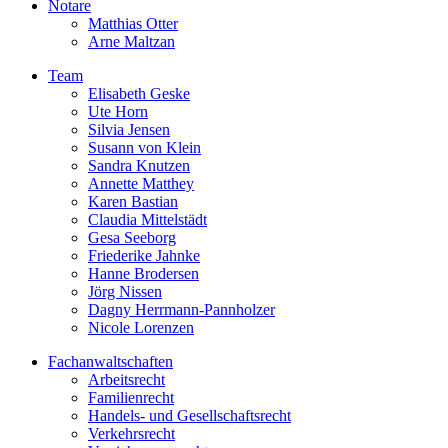
Notare
Matthias Otter
Arne Maltzan
Team
Elisabeth Geske
Ute Horn
Silvia Jensen
Susann von Klein
Sandra Knutzen
Annette Matthey
Karen Bastian
Claudia Mittelstädt
Gesa Seeborg
Friederike Jahnke
Hanne Brodersen
Jörg Nissen
Dagny Herrmann-Pannholzer
Nicole Lorenzen
Fachanwaltschaften
Arbeitsrecht
Familienrecht
Handels- und Gesellschaftsrecht
Verkehrsrecht