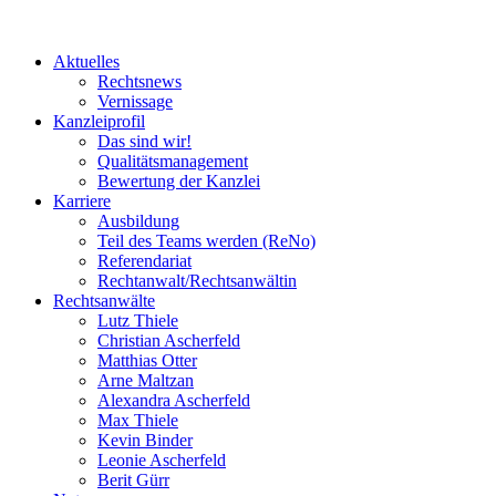
Aktuelles
Rechtsnews
Vernissage
Kanzleiprofil
Das sind wir!
Qualitätsmanagement
Bewertung der Kanzlei
Karriere
Ausbildung
Teil des Teams werden (ReNo)
Referendariat
Rechtanwalt/Rechtsanwältin
Rechtsanwälte
Lutz Thiele
Christian Ascherfeld
Matthias Otter
Arne Maltzan
Alexandra Ascherfeld
Max Thiele
Kevin Binder
Leonie Ascherfeld
Berit Gürr