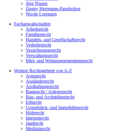
Jörg Nissen
Dagny Herrmann-Pannholzer
Nicole Lorenzen
Fachanwaltschaften
Arbeitsrecht
Familienrecht
Handels- und Gesellschaftsrecht
Verkehrsrecht
Versicherungsrecht
Verwaltungsrecht
Miet- und Wohnungseigentumsrecht
Weitere Rechtsgebiete von A-Z
Argrarecht
Ausländerrecht
Arzthaftungsrecht
Bankrecht / Anlegerrecht
Bau- und Architektenrecht
Erbrecht
Grundstück- und Immobilienrecht
Höferecht
Internetrecht
Jagdrecht
Medizinrecht