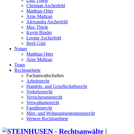
Lutz Thiele
Christian Ascherfeld
Matthias Otter
Arne Maltzan
Alexandra Ascherfeld
Max Thiele
Kevin Binder
Leonie Ascherfeld
Berit Gürr
Notare
Matthias Otter
Arne Maltzan
Team
Rechtsgebiete
Fachanwaltschaften
Arbeitsrecht
Handels- und Gesellschaftsrecht
Verkehrsrecht
Versicherungsrecht
Verwaltungsrecht
Familienrecht
Miet- und Wohnungseigentumsrecht
Weitere Rechtsgebiete