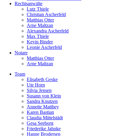
Rechtsanwälte
Lutz Thiele
Christian Ascherfeld
Matthias Otter
Arne Maltzan
Alexandra Ascherfeld
Max Thiele
Kevin Binder
Leonie Ascherfeld
Notare
Matthias Otter
Arne Maltzan
Team
Elisabeth Geske
Ute Horn
Silvia Jensen
Susann von Klein
Sandra Knutzen
Annette Matthey
Karen Bastian
Claudia Mittelstädt
Gesa Seeborg
Friederike Jahnke
Hanne Brodersen