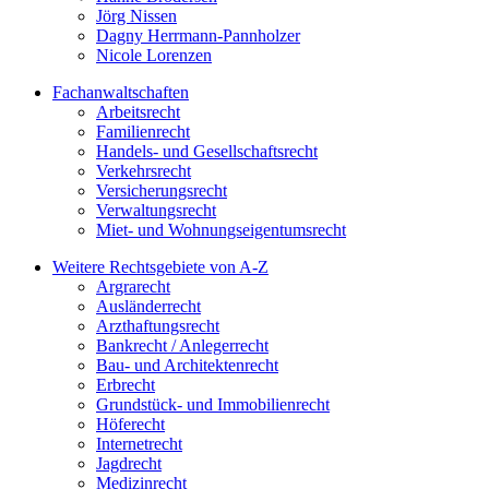
Jörg Nissen
Dagny Herrmann-Pannholzer
Nicole Lorenzen
Fachanwaltschaften
Arbeitsrecht
Familienrecht
Handels- und Gesellschaftsrecht
Verkehrsrecht
Versicherungsrecht
Verwaltungsrecht
Miet- und Wohnungseigentumsrecht
Weitere Rechtsgebiete von A-Z
Argrarecht
Ausländerrecht
Arzthaftungsrecht
Bankrecht / Anlegerrecht
Bau- und Architektenrecht
Erbrecht
Grundstück- und Immobilienrecht
Höferecht
Internetrecht
Jagdrecht
Medizinrecht