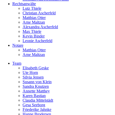
Rechtsanwälte
Lutz Thiele
Christian Ascherfeld
Matthias Otter
Arne Maltzan
Alexandra Ascherfeld
Max Thiele
Kevin Binder
Leonie Ascherfeld
Notare
Matthias Otter
Arne Maltzan
Team
Elisabeth Geske
Ute Horn
Silvia Jensen
Susann von Klein
Sandra Knutzen
Annette Matthey
Karen Bastian
Claudia Mittelstädt
Gesa Seeborg
Friederike Jahnke
Hanne Brodersen