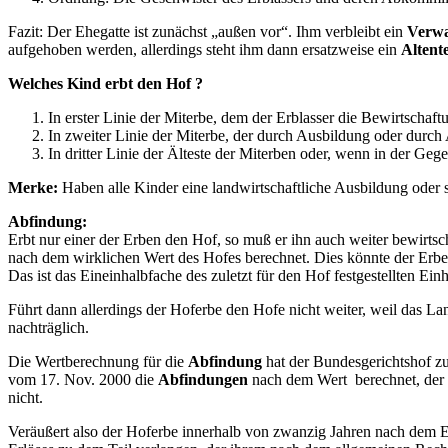
Fazit: Der Ehegatte ist zunächst „außen vor“. Ihm verbleibt ein
Verwa
aufgehoben werden, allerdings steht ihm dann ersatzweise ein
Altent
Welches Kind erbt den Hof ?
In erster Linie der Miterbe, dem der Erblasser die Bewirtschaft
In zweiter Linie der Miterbe, der durch Ausbildung oder durc
In dritter Linie der Älteste der Miterben oder, wenn in der Geg
Merke:
Haben alle Kinder eine landwirtschaftliche Ausbildung oder si
Abfindung:
Erbt nur einer der Erben den Hof, so muß er ihn auch weiter bewir
nach dem wirklichen Wert des Hofes berechnet. Dies könnte der Erbe 
Das ist das Eineinhalbfache des zuletzt für den Hof festgestellten Ei
Führt dann allerdings der Hoferbe den Hofe nicht weiter, weil das
nachträglich.
Die Wertberechnung für die
Abfindung
hat der Bundesgerichtshof zu
vom 17. Nov. 2000 die
Abfindungen
nach dem Wert berechnet, der s
nicht.
Veräußert also der Hoferbe innerhalb von zwanzig Jahren nach dem E