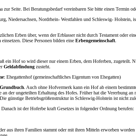
 zur Seite. Bei Beratungsbedarf vereinbaren Sie bitte einen Termin od
urg, Niedersachsen, Nordrhein- Westfahlen und Schleswig- Holstein, is
tzlichen Erben über, wenn der Erblasser nicht durch Testament oder e
 einsetzen. Diese Personen bilden eine
Erbengemeinschaft
.
aß ein Hof so wird dieser nur einem Erben, dem Hoferben, zugeteilt. 
er
Geldabfindung
zusteht.
me
: Ehegattenhof (gemeinschaftliches Eigentum von Ehegatten)
m Grundbuch
. Auch ohne Hofvermerk kann ein Hof ab einem bestimm
e an der ungeteilten Erhaltung des Hofes. Früher hat die Vererbung an
e günstige Betriebsgrößenstruktur in Schleswig-Holstein ist nicht zu
 Danach ist der Hoferbe kraft Gesetzes in folgender Ordnung berufen:
er aus ihren Familien stammt oder mit ihren Mitteln erworben worden 
inge