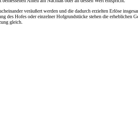
t bemessenen Anteil am Nachlaß oder an dessen Wert entspricht.
heinander veräußert werden und die dadurch erzielten Erlöse insgesamt
rung des Hofes oder einzelner Hofgrundstücke stehen die erheblichen
zung gleich.