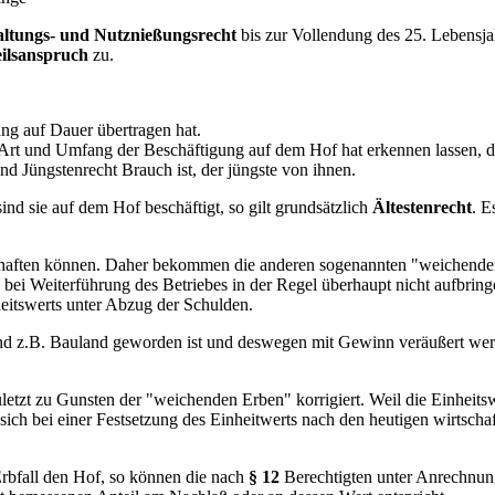
ltungs- und Nutznießungsrecht
bis zur Vollendung des 25. Lebensja
eilsanspruch
zu.
ung auf Dauer übertragen hat.
h Art und Umfang der Beschäftigung auf dem Hof hat erkennen lassen, d
end Jüngstenrecht Brauch ist, der jüngste von ihnen.
nd sie auf dem Hof beschäftigt, so gilt grundsätzlich
Ältestenrecht
. E
tschaften können. Daher bekommen die anderen sogenannten "weichend
bei Weiterführung des Betriebes in der Regel überhaupt nicht aufbrin
nheitswerts unter Abzug der Schulden.
 Land z.B. Bauland geworden ist und deswegen mit Gewinn veräußert w
letzt zu Gunsten der "weichenden Erben" korrigiert. Weil die Einheits
ich bei einer Festsetzung des Einheitwerts nach den heutigen wirtschaf
rbfall den Hof, so können die nach
§ 12
Berechtigten unter Anrechnun