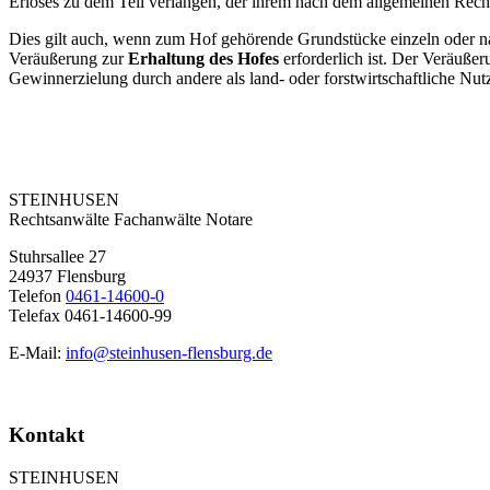
Erlöses zu dem Teil verlangen, der ihrem nach dem allgemeinen Rech
Dies gilt auch, wenn zum Hof gehörende Grundstücke einzeln oder nac
Veräußerung zur
Erhaltung des Hofes
erforderlich ist. Der Veräuße
Gewinnerzielung durch andere als land- oder forstwirtschaftliche Nut
Kontakt
STEINHUSEN
Rechtsanwälte Fachanwälte Notare
Stuhrsallee 27
24937 Flensburg
Telefon
0461-14600-0
Telefax 0461-14600-99
E-Mail:
info@steinhusen-flensburg.de
Kontakt
STEINHUSEN