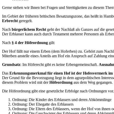
Gerne stehen wir Ihnen bei Fragen und Streitigkeiten zu diesem Thema
Im Gebiet der früheren britischen Besatzungszone, das heißt in Hamb
Erbrecht
geregelt.
Nach
bürgerlichem Recht
geht der Nachlaß als Ganzes auf die gese
Der Erblasser kann auch durch Testament mehrere Personen als Erben
Nach
§ 4 der Höfeordnung
gilt:
Der Hof fällt nur einem Erben (dem Hoferben) zu. Gehört zum Nachl
Miterben anstelle eines Anteils am Hof ein Anspruch auf Zahlung ein
Grundsatz
: Im Höferecht gibt es keine Erbengemeinschaft.
Ausnah
Das
Erkennungsmerkmal für einen Hof ist der Hofesvermerk i
Der Grund für die Bevorzugung liegt in dem agrarpolitischen Interess
diesem Problem wird mit der
Höfeordnung
aus dem Weg gegangen. Di
Die Höfeordnung gibt eine gesetzliche Erbfolge nach Ordnungen vor.
Ordnung: Die Kinder des Erblassers und deren Abkömmlinge
Ordnung: Der Ehegatte des Erblassers
Ordnung: Die Eltern des Erblassers, wenn der Hof von ihnen od
Ordnung: Die Geschwister des Erblassers und deren Abkömml