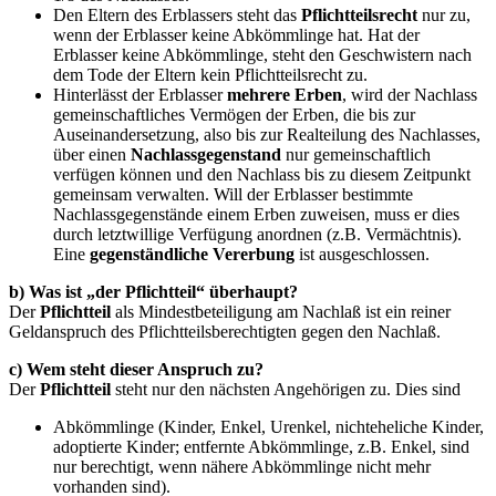
Den Eltern des Erblassers steht das
Pflichtteilsrecht
nur zu,
wenn der Erblasser keine Abkömmlinge hat. Hat der
Erblasser keine Abkömmlinge, steht den Geschwistern nach
dem Tode der Eltern kein Pflichtteilsrecht zu.
Hinterlässt der Erblasser
mehrere Erben
, wird der Nachlass
gemeinschaftliches Vermögen der Erben, die bis zur
Auseinandersetzung, also bis zur Realteilung des Nachlasses,
über einen
Nachlassgegenstand
nur gemeinschaftlich
verfügen können und den Nachlass bis zu diesem Zeitpunkt
gemeinsam verwalten. Will der Erblasser bestimmte
Nachlassgegenstände einem Erben zuweisen, muss er dies
durch letztwillige Verfügung anordnen (z.B. Vermächtnis).
Eine
gegenständliche Vererbung
ist ausgeschlossen.
b) Was ist „der Pflichtteil“ überhaupt?
Der
Pflichtteil
als Mindestbeteiligung am Nachlaß ist ein reiner
Geldanspruch des Pflichtteilsberechtigten gegen den Nachlaß.
c) Wem steht dieser Anspruch zu?
Der
Pflichtteil
steht nur den nächsten Angehörigen zu. Dies sind
Abkömmlinge (Kinder, Enkel, Urenkel, nichteheliche Kinder,
adoptierte Kinder; entfernte Abkömmlinge, z.B. Enkel, sind
nur berechtigt, wenn nähere Abkömmlinge nicht mehr
vorhanden sind).