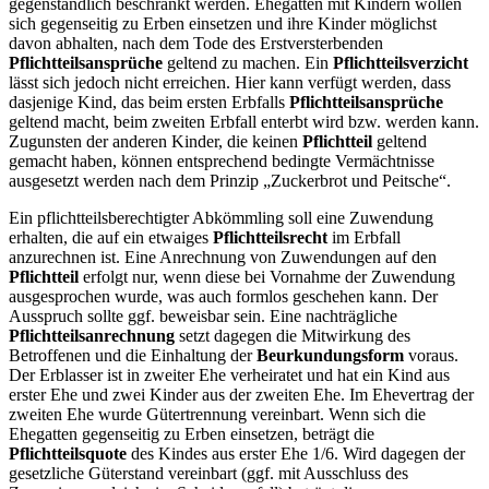
gegenständlich beschränkt werden. Ehegatten mit Kindern wollen
sich gegenseitig zu Erben einsetzen und ihre Kinder möglichst
davon abhalten, nach dem Tode des Erstversterbenden
Pflichtteilsansprüche
geltend zu machen. Ein
Pflichtteilsverzicht
lässt sich jedoch nicht erreichen. Hier kann verfügt werden, dass
dasjenige Kind, das beim ersten Erbfalls
Pflichtteilsansprüche
geltend macht, beim zweiten Erbfall enterbt wird bzw. werden kann.
Zugunsten der anderen Kinder, die keinen
Pflichtteil
geltend
gemacht haben, können entsprechend bedingte Vermächtnisse
ausgesetzt werden nach dem Prinzip „Zuckerbrot und Peitsche“.
Ein pflichtteilsberechtigter Abkömmling soll eine Zuwendung
erhalten, die auf ein etwaiges
Pflichtteilsrecht
im Erbfall
anzurechnen ist. Eine Anrechnung von Zuwendungen auf den
Pflichtteil
erfolgt nur, wenn diese bei Vornahme der Zuwendung
ausgesprochen wurde, was auch formlos geschehen kann. Der
Ausspruch sollte ggf. beweisbar sein. Eine nachträgliche
Pflichtteilsanrechnung
setzt dagegen die Mitwirkung des
Betroffenen und die Einhaltung der
Beurkundungsform
voraus.
Der Erblasser ist in zweiter Ehe verheiratet und hat ein Kind aus
erster Ehe und zwei Kinder aus der zweiten Ehe. Im Ehevertrag der
zweiten Ehe wurde Gütertrennung vereinbart. Wenn sich die
Ehegatten gegenseitig zu Erben einsetzen, beträgt die
Pflichtteilsquote
des Kindes aus erster Ehe 1/6. Wird dagegen der
gesetzliche Güterstand vereinbart (ggf. mit Ausschluss des