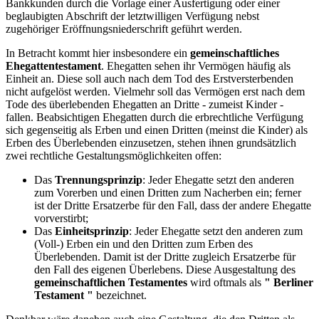
Bankkunden durch die Vorlage einer Ausfertigung oder einer
beglaubigten Abschrift der letztwilligen Verfügung nebst
zugehöriger Eröffnungsniederschrift geführt werden.
In Betracht kommt hier insbesondere ein
gemeinschaftliches
Ehegattentestament
. Ehegatten sehen ihr Vermögen häufig als
Einheit an. Diese soll auch nach dem Tod des Erstversterbenden
nicht aufgelöst werden. Vielmehr soll das Vermögen erst nach dem
Tode des überlebenden Ehegatten an Dritte - zumeist Kinder -
fallen. Beabsichtigen Ehegatten durch die erbrechtliche Verfügung
sich gegenseitig als Erben und einen Dritten (meinst die Kinder) als
Erben des Überlebenden einzusetzen, stehen ihnen grundsätzlich
zwei rechtliche Gestaltungsmöglichkeiten offen:
Das
Trennungsprinzip
: Jeder Ehegatte setzt den anderen
zum Vorerben und einen Dritten zum Nacherben ein; ferner
ist der Dritte Ersatzerbe für den Fall, dass der andere Ehegatte
vorverstirbt;
Das
Einheitsprinzip
: Jeder Ehegatte setzt den anderen zum
(Voll-) Erben ein und den Dritten zum Erben des
Überlebenden. Damit ist der Dritte zugleich Ersatzerbe für
den Fall des eigenen Überlebens. Diese Ausgestaltung des
gemeinschaftlichen Testamentes
wird oftmals als
" Berliner
Testament "
bezeichnet.