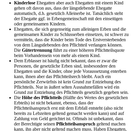
Kinderlose
Ehegatten aber auch Ehegatten mit einem Kind
gehen oft davon aus, dass der längstlebende Ehegatte
automatisch, d.h. gesetzlich Alleinerbe ist. Tatsächlich steht
der Ehegatte ggf. in Erbengemeinschaft mit den einseitigen
oder gemeinsamen Kindern.
Ehegatten, die sich gegenseitig zum alleinigen Erben und die
gemeinsamen Kinder zu Schlusserben einsetzen, ist schwer zu
vermitteln, dass die Kinder beim Tode des Erstversterbenden
von dem Längstlebenden den Pflichtteil verlangen können.
Die
Gütertrennung
führt zu einer höheren Pflichtteilsquote
beim Vorhandensein von mehr als einem Kind.
Dem Erblasser ist häufig nicht bekannt, dass er zwar die
Personen, die gesetzliche Erben sind, insbesondere den
Ehegatten und die Kinder, ohne jede Voraussetzung enterben
kann, ihnen aber das Pflichtteilsrech bleibt. Auch ein
persönliche Zerwürfnis ist kein Grund zur Entziehung des
Pflichtteils. Nur in äußert selten Ausnahmefällen wird ein
Grund zur Entziehung des Pflichtteils gesetzlich gegeben sein.
Die
Höhe des Pflichtteils
(Hälfte des Wertes des gesetzlichen
Erbteils) ist nicht bekannt, ebenso, dass der
Pflichtteilsanspruch erst mit dem Erbfall entsteht (also nicht
bereits zu Lebzeiten geltend gemacht werden kann) und auf
Zahlung von Geld gerichtet ist. Oftmals ist unbekannt, dass
der Berechtigte seinen
Pflichtteilsanspruch
geltend machen
kann, ihn aber nicht geltend machen muss. Haben Ehegatten,