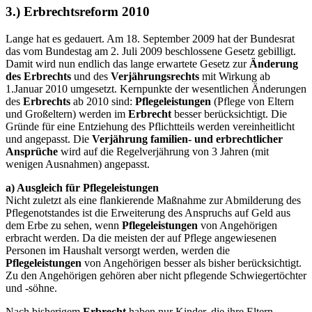
3.) Erbrechtsreform 2010
Lange hat es gedauert. Am 18. September 2009 hat der Bundesrat
das vom Bundestag am 2. Juli 2009 beschlossene Gesetz gebilligt.
Damit wird nun endlich das lange erwartete Gesetz zur
Änderung
des Erbrechts
und des
Verjährungsrechts
mit Wirkung ab
1.Januar 2010 umgesetzt. Kernpunkte der wesentlichen Änderungen
des
Erbrechts
ab 2010 sind:
Pflegeleistungen
(Pflege von Eltern
und Großeltern) werden im
Erbrecht
besser berücksichtigt. Die
Gründe für eine Entziehung des Pflichtteils werden vereinheitlicht
und angepasst. Die
Verjährung familien- und erbrechtlicher
Ansprüche
wird auf die Regelverjährung von 3 Jahren (mit
wenigen Ausnahmen) angepasst.
a) Ausgleich für Pflegeleistungen
Nicht zuletzt als eine flankierende Maßnahme zur Abmilderung des
Pflegenotstandes ist die Erweiterung des Anspruchs auf Geld aus
dem Erbe zu sehen, wenn
Pflegeleistungen
von Angehörigen
erbracht werden. Da die meisten der auf Pflege angewiesenen
Personen im Haushalt versorgt werden, werden die
Pflegeleistungen
von Angehörigen besser als bisher berücksichtigt.
Zu den Angehörigen gehören aber nicht pflegende Schwiegertöchter
und -söhne.
Nach bisherigem
Erbrecht
haben nur Kinder, die ihre Eltern