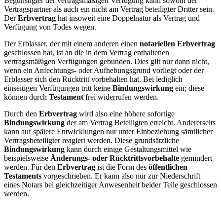
Begünstigter der vertragsmäßigen Verfügung kann sowohl der
Vertragspartner als auch ein nicht am Vertrag beteiligter Dritter sein.
Der
Erbvertrag
hat insoweit eine Doppelnatur als Vertrag und
Verfügung von Todes wegen.
Der Erblasser, der mit einem anderen einen
notariellen Erbvertrag
geschlossen hat, ist an die in dem Vertrag enthaltenen
vertragsmäßigen Verfügungen gebunden. Dies gilt nur dann nicht,
wenn ein Anfechtungs- oder Aufhebungsgrund vorliegt oder der
Erblasser sich den Rücktritt vorbehalten hat. Bei lediglich
einseitigen Verfügungen tritt keine
Bindungswirkung
ein; diese
können durch
Testament
frei widerrufen werden.
Durch den
Erbvertrag
wird also eine höhere sofortige
Bindungswirkung
der am Vertrag Beteiligten erreicht. Andererseits
kann auf spätere Entwicklungen nur unter Einbeziehung sämtlicher
Vertragsbeteiligter reagiert werden. Diese grundsätzliche
Bindungswirkung
kann durch einige Gestaltungsmittel wie
beispielsweise
Änderungs- oder Rücktrittsvorbehalte
gemindert
werden. Für den
Erbvertrag
ist die Form des
öffentlichen
Testaments
vorgeschrieben. Er kann also nur zur Niederschrift
eines Notars bei gleichzeitiger Anwesenheit beider Teile geschlossen
werden.