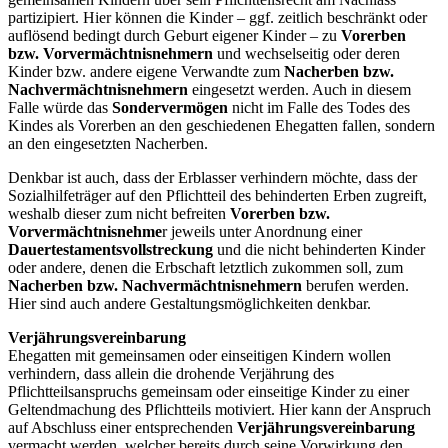
partizipiert. Hier können die Kinder – ggf. zeitlich beschränkt oder
auflösend bedingt durch Geburt eigener Kinder – zu
Vorerben
bzw. Vorvermächtnisnehmern
und wechselseitig oder deren
Kinder bzw. andere eigene Verwandte zum
Nacherben bzw.
Nachvermächtnisnehmern
eingesetzt werden. Auch in diesem
Falle würde das
Sondervermögen
nicht im Falle des Todes des
Kindes als Vorerben an den geschiedenen Ehegatten fallen, sondern
an den eingesetzten Nacherben.
Denkbar ist auch, dass der Erblasser verhindern möchte, dass der
Sozialhilfeträger auf den Pflichtteil des behinderten Erben zugreift,
weshalb dieser zum nicht befreiten
Vorerben bzw.
Vorvermächtnisnehme
r jeweils unter Anordnung einer
Dauertestamentsvollstreckung
und die nicht behinderten Kinder
oder andere, denen die Erbschaft letztlich zukommen soll, zum
Nacherben bzw. Nachvermächtnisnehmern
berufen werden.
Hier sind auch andere Gestaltungsmöglichkeiten denkbar.
Verjährungsvereinbarung
Ehegatten mit gemeinsamen oder einseitigen Kindern wollen
verhindern, dass allein die drohende Verjährung des
Pflichtteilsanspruchs gemeinsam oder einseitige Kinder zu einer
Geltendmachung des Pflichtteils motiviert. Hier kann der Anspruch
auf Abschluss einer entsprechenden
Verjährungsvereinbarung
vermacht werden, welcher bereits durch seine Vorwirkung den