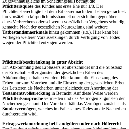
Zugewinnausgleichs im Scheidungsfall) beträgt die
Pflichtteilsquote
des Kindes aus erste Ehe nur 1/8. Der
Pflichtteilsberechtigte hat dem Erblasser nach dem Leben getrachtet,
ihn vorsätzlich körperlich misshandelt oder sich ihm gegenüber
eines Verbrechens oder schweren vorsätzlichen Vergehens schuldig
gemacht. Nach der gesetzlichen Neuregelung sind weitere
Tatbestandsmaerkmale
hinzu gekommen (s.o.). Hier kann bei
Vorliegen weiterer Voraussetzungen durch Verfügung von Todes
wegen der Pflichtteil entzogen werden.
Pflichtteilsbeschränkung in guter Absicht
Ein Abkömmling des Erblassers ist überschuldet und die Substanz
der Erbschaft soll zugunsten der gesetzlichen Erben des
Abkömmlings erhalten werden. Hier kommt die Einsetzung des
Erben nur zum Vorerben und die Einsetzung der gesetzlichen Erben
des Letzteren als Nacherben unter gleichzeitiger Anordnung der
Testamentsvollstreckung
in Betracht. Auf diese Weise werden
Pflichtteilsansprüche
vermieden und das Vermögen zugunsten der
Nacherben geschont. Der Vorerbe erhält das Vermögen zunächst als
Sondervermögen
, welches im Falle seines Todes an die Nacherben
durchgereicht wird.
Ertragswertanordnung bei Landgütern oder nach Höferecht
Der Landwirt möchte erreichen, dass einer seiner Abkömmlinge den