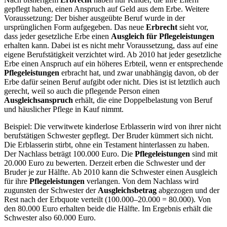
gepflegt haben, einen Anspruch auf Geld aus dem Erbe. Weitere
Voraussetzung: Der bisher ausgeübte Beruf wurde in der
ursprünglichen Form aufgegeben. Das neue
Erbrecht
sieht vor,
dass jeder gesetzliche Erbe einen
Ausgleich für Pflegeleistungen
erhalten kann. Dabei ist es nicht mehr Voraussetzung, dass auf eine
eigene Berufstätigkeit verzichtet wird. Ab 2010 hat jeder gesetzliche
Erbe einen Anspruch auf ein höheres Erbteil, wenn er entsprechende
Pflegeleistungen
erbracht hat, und zwar unabhängig davon, ob der
Erbe dafür seinen Beruf aufgibt oder nicht. Dies ist ist letztlich auch
gerecht, weil so auch die pflegende Person einen
Ausgleichsanspruch
erhält, die eine Doppelbelastung von Beruf
und häuslicher Pflege in Kauf nimmt.
Beispiel: Die verwitwete kinderlose Erblasserin wird von ihrer nicht
berufstätigen Schwester gepflegt. Der Bruder kümmert sich nicht.
Die Erblasserin stirbt, ohne ein Testament hinterlassen zu haben.
Der Nachlass beträgt 100.000 Euro. Die
Pflegeleistungen
sind mit
20.000 Euro zu bewerten. Derzeit erben die Schwester und der
Bruder je zur Hälfte. Ab 2010 kann die Schwester einen Ausgleich
für ihre
Pflegeleistungen
verlangen. Von dem Nachlass wird
zugunsten der Schwester der
Ausgleichsbetrag
abgezogen und der
Rest nach der Erbquote verteilt (100.000–20.000 = 80.000). Von
den 80.000 Euro erhalten beide die Hälfte. Im Ergebnis erhält die
Schwester also 60.000 Euro.