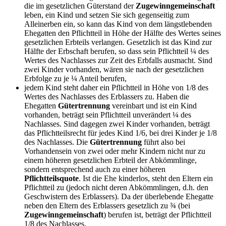
die im gesetzlichen Güterstand der
Zugewinngemeinschaft
leben, ein Kind und setzen Sie sich gegenseitig zum
Alleinerben ein, so kann das Kind von dem längstlebenden
Ehegatten den Pflichtteil in Höhe der Hälfte des Wertes seines
gesetzlichen Erbteils verlangen. Gesetzlich ist das Kind zur
Hälfte der Erbschaft berufen, so dass sein Pflichtteil ¼ des
Wertes des Nachlasses zur Zeit des Erbfalls ausmacht. Sind
zwei Kinder vorhanden, wären sie nach der gesetzlichen
Erbfolge zu je ¼ Anteil berufen,
jedem Kind steht daher ein Pflichtteil in Höhe von 1/8 des
Wertes des Nachlasses des Erblassers zu. Haben die
Ehegatten
Gütertrennung
vereinbart und ist ein Kind
vorhanden, beträgt sein Pflichtteil unverändert ¼ des
Nachlasses. Sind dagegen zwei Kinder vorhanden, beträgt
das Pflichtteilsrecht für jedes Kind 1/6, bei drei Kinder je 1/8
des Nachlasses. Die
Gütertrennung
führt also bei
Vorhandensein von zwei oder mehr Kindern nicht nur zu
einem höheren gesetzlichen Erbteil der Abkömmlinge,
sondern entsprechend auch zu einer höheren
Pflichtteilsquote
. Ist die Ehe kinderlos, steht den Eltern ein
Pflichtteil zu (jedoch nicht deren Abkömmlingen, d.h. den
Geschwistern des Erblassers). Da der überlebende Ehegatte
neben den Eltern des Erblassers gesetzlich zu ¾ (bei
Zugewinngemeinschaft
) berufen ist, beträgt der Pflichtteil
1/8 des Nachlasses.