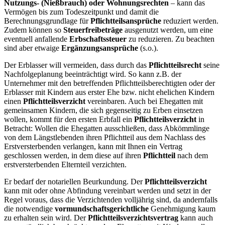
Nutzungs- (Nießbrauch) oder Wohnungsrechten
– kann das
Vermögen bis zum Todeszeitpunkt und damit die
Berechnungsgrundlage für
Pflichtteilsansprüche
reduziert werden.
Zudem können so
Steuerfreibeträge
ausgenutzt werden, um eine
eventuell anfallende
Erbschaftssteuer
zu reduzieren. Zu beachten
sind aber etwaige
Ergänzungsansprüche
(s.o.).
Der Erblasser will vermeiden, dass durch das
Pflichtteilsrecht
seine
Nachfolgeplanung beeinträchtigt wird. So kann z.B. der
Unternehmer mit den betreffenden Pflichtteilsberechtigten oder der
Erblasser mit Kindern aus erster Ehe bzw. nicht ehelichen Kindern
einen
Pflichtteilsverzicht
vereinbaren. Auch bei Ehegatten mit
gemeinsamen Kindern, die sich gegenseitig zu Erben einsetzen
wollen, kommt für den ersten Erbfall ein
Pflichtteilsverzicht
in
Betracht: Wollen die Ehegatten ausschließen, dass Abkömmlinge
von dem Längstlebenden ihren Pflichtteil aus dem Nachlass des
Erstversterbenden verlangen, kann mit Ihnen ein Vertrag
geschlossen werden, in dem diese auf ihren
Pflichtteil
nach dem
erstversterbenden Elternteil verzichten.
Er bedarf der notariellen Beurkundung. Der
Pflichtteilsverzicht
kann mit oder ohne Abfindung vereinbart werden und setzt in der
Regel voraus, dass die Verzichtenden volljährig sind, da andernfalls
die notwendige
vormundschaftsgerichtliche
Genehmigung kaum
zu erhalten sein wird. Der
Pflichtteilsverzichtsvertrag
kann auch