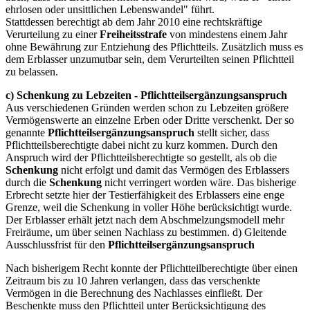
ehrlosen oder unsittlichen Lebenswandel" führt.
Stattdessen berechtigt ab dem Jahr 2010 eine rechtskräftige
Verurteilung zu einer
Freiheitsstrafe
von mindestens einem Jahr
ohne Bewährung zur Entziehung des Pflichtteils. Zusätzlich muss es
dem Erblasser unzumutbar sein, dem Verurteilten seinen Pflichtteil
zu belassen.
c) Schenkung zu Lebzeiten - Pflichtteilsergänzungsanspruch
Aus verschiedenen Gründen werden schon zu Lebzeiten größere
Vermögenswerte an einzelne Erben oder Dritte verschenkt. Der so
genannte
Pflichtteilsergänzungsanspruch
stellt sicher, dass
Pflichtteilsberechtigte dabei nicht zu kurz kommen. Durch den
Anspruch wird der Pflichtteilsberechtigte so gestellt, als ob die
Schenkung
nicht erfolgt und damit das Vermögen des Erblassers
durch die
Schenkung
nicht verringert worden wäre. Das bisherige
Erbrecht setzte hier der Testierfähigkeit des Erblassers eine enge
Grenze, weil die Schenkung in voller Höhe berücksichtigt wurde.
Der Erblasser erhält jetzt nach dem Abschmelzungsmodell mehr
Freiräume, um über seinen Nachlass zu bestimmen. d) Gleitende
Ausschlussfrist für den
Pflichtteilsergänzungsanspruch
Nach bisherigem Recht konnte der Pflichtteilberechtigte über einen
Zeitraum bis zu 10 Jahren verlangen, dass das verschenkte
Vermögen in die Berechnung des Nachlasses einfließt. Der
Beschenkte muss den Pflichtteil unter Berücksichtigung des