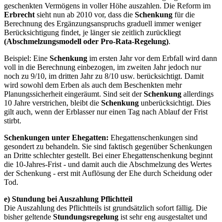
geschenkten Vermögens in voller Höhe auszahlen. Die Reform im
Erbrecht
sieht nun ab 2010 vor, dass die
Schenkung
für die
Berechnung des Ergänzungsanspruchs graduell immer weniger
Berücksichtigung findet, je länger sie zeitlich zurückliegt
(Abschmelzungsmodell oder Pro-Rata-Regelung)
.
Beispiel: Eine
Schenkung
im ersten Jahr vor dem Erbfall wird dann
voll in die Berechnung einbezogen, im zweiten Jahr jedoch nur
noch zu 9/10, im dritten Jahr zu 8/10 usw. berücksichtigt. Damit
wird sowohl dem Erben als auch dem Beschenkten mehr
Planungssicherheit eingeräumt. Sind seit der
Schenkung
allerdings
10 Jahre verstrichen, bleibt die
Schenkung
unberücksichtigt. Dies
gilt auch, wenn der Erblasser nur einen Tag nach Ablauf der Frist
stirbt.
Schenkungen unter Ehegatten:
Ehegattenschenkungen sind
gesondert zu behandeln. Sie sind faktisch gegenüber Schenkungen
an Dritte schlechter gestellt. Bei einer Ehegattenschenkung beginnt
die 10-Jahres-Frist - und damit auch die Abschmelzung des Wertes
der Schenkung - erst mit Auflösung der Ehe durch Scheidung oder
Tod.
e) Stundung bei Auszahlung Pflichtteil
Die Auszahlung des Pflichtteils ist grundsätzlich sofort fällig. Die
bisher geltende
Stundungsregelung
ist sehr eng ausgestaltet und