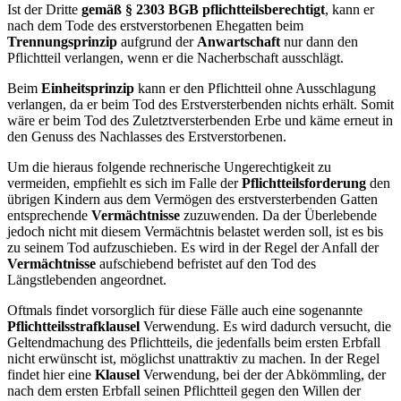
Ist der Dritte
gemäß § 2303 BGB pflichtteilsberechtigt
, kann er
nach dem Tode des erstverstorbenen Ehegatten beim
Trennungsprinzip
aufgrund der
Anwartschaft
nur dann den
Pflichtteil verlangen, wenn er die Nacherbschaft ausschlägt.
Beim
Einheitsprinzip
kann er den Pflichtteil ohne Ausschlagung
verlangen, da er beim Tod des Erstversterbenden nichts erhält. Somit
wäre er beim Tod des Zuletztversterbenden Erbe und käme erneut in
den Genuss des Nachlasses des Erstverstorbenen.
Um die hieraus folgende rechnerische Ungerechtigkeit zu
vermeiden, empfiehlt es sich im Falle der
Pflichtteilsforderung
den
übrigen Kindern aus dem Vermögen des erstversterbenden Gatten
entsprechende
Vermächtnisse
zuzuwenden. Da der Überlebende
jedoch nicht mit diesem Vermächtnis belastet werden soll, ist es bis
zu seinem Tod aufzuschieben. Es wird in der Regel der Anfall der
Vermächtnisse
aufschiebend befristet auf den Tod des
Längstlebenden angeordnet.
Oftmals findet vorsorglich für diese Fälle auch eine sogenannte
Pflichtteilsstrafklausel
Verwendung. Es wird dadurch versucht, die
Geltendmachung des Pflichtteils, die jedenfalls beim ersten Erbfall
nicht erwünscht ist, möglichst unattraktiv zu machen. In der Regel
findet hier eine
Klausel
Verwendung, bei der der Abkömmling, der
nach dem ersten Erbfall seinen Pflichtteil gegen den Willen der