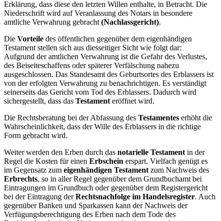
Erklärung, dass diese den letzten Willen enthalte, in Betracht. Die
Niederschrift wird auf Veranlassung des Notars in besondere
amtliche Verwahrung gebracht
(Nachlassgericht)
.
Die
Vorteile
des öffentlichen gegenüber dem eigenhändigen
Testament stellen sich aus diesseitiger Sicht wie folgt dar:
Aufgrund der amtlichen Verwahrung ist die Gefahr des Verlustes,
des Beiseiteschaffens oder späterer Verfälschung nahezu
ausgeschlossen. Das Standesamt des Geburtsortes des Erblassers ist
von der erfolgten Verwahrung zu benachrichtigen. Es verständigt
seinerseits das Gericht vom Tod des Erblassers. Dadurch wird
sichergestellt, dass das
Testament
eröffnet wird.
Die Rechtsberatung bei der Abfassung des
Testamentes
erhöht die
Wahrscheinlichkeit, dass der Wille des Erblassers in die richtige
Form gebracht wird.
Weiter werden den Erben durch das
notarielle Testament
in der
Regel die Kosten für einen
Erbschein
erspart. Vielfach genügt es
im Gegensatz zum
eigenhändigen
Testament
zum Nachweis des
Erbrechts
, so in aller Regel gegenüber dem Grundbuchamt bei
Eintragungen im Grundbuch oder gegenüber dem Registergericht
bei der Eintragung der
Rechtsnachfolge im Handelsregister
. Auch
gegenüber Banken und Sparkassen kann der Nachweis der
Verfügungsberechtigung des Erben nach dem Tode des