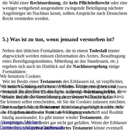
die Wahl einer
Rechtsordnung
, die
kein Pflichtteilsrecht
oder eine
weniger weitgehend ausgestaltete zwingende Beteiligung nächster
Angehöriger im Nachlass kennt, sollten Ansprüche nach Deutschem
Recht vermieden werden.
5.) Was ist zu tun, wenn jemand verstorben ist?
Neben den üblichen Formalitäten, die in einem
Todesfall
immer
abgewickelt werden müssen (Information des Arztes, Beauftragung
eines Beerdigungsinstitutes, Mitteilung an das Standesamt, etc.)
ergeben sich auch im Hinblick auf die
Nachlassregelung
einige
Formalitäten:
Wir benutzen Cookies
Wer im Besitz eines
Testaments
des Erblassers ist, ist verpflichtet,
Wir nutzen Cookies auf unserer Website. Einige von ihnen sind
es beim Nachlassgericht bzw. in Baden-Württemberg beim nächsten
essenziell für den Betrieb der Seite, während andere uns helfen, diese
Notariat abzuliefern. Zuständig ist dasjenige
Nachlassgericht
, in
Website und die Nutzererfahrung zu verbessern (Tracking Cookies).
dessen Bezirk der Verstorbene zuletzt seinen Wohnsitz hatte.
Sie können selbst entscheiden, ob Sie die Cookies zulassen möchten.
Bitte beachten Sie, dass bei einer Ablehnung womöglich nicht mehr
Jedes aufgefundene
Testament
muss also abgeliefert werden. Wie
alle Funktionalitäten der Seite zur Verfügung stehen.
so oft gehen an diesem Punkt aber Gesetzesvorschrift und Realität
häufig auseinander. Es gibt immer wieder
Testamente
, die
Akzeptieren
Ablehnen
demjenigen, die sie findet gar nicht gut gefallen. Wenn der Erblasser
Datenschutzerklärung
|
Impressum
befürchtet, sein
privat aufbewahrtes Testament
könne eventuell