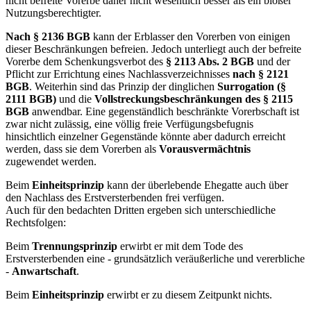
nicht befreite Vorerbe daher nicht wesentlich besser als ein bloßer
Nutzungsberechtigter.
Nach § 2136 BGB
kann der Erblasser den Vorerben von einigen
dieser Beschränkungen befreien. Jedoch unterliegt auch der befreite
Vorerbe dem Schenkungsverbot des
§ 2113 Abs. 2 BGB
und der
Pflicht zur Errichtung eines Nachlassverzeichnisses
nach § 2121
BGB
. Weiterhin sind das Prinzip der dinglichen
Surrogation (§
2111 BGB)
und die
Vollstreckungsbeschränkungen des § 2115
BGB
anwendbar. Eine gegenständlich beschränkte Vorerbschaft ist
zwar nicht zulässig, eine völlig freie Verfügungsbefugnis
hinsichtlich einzelner Gegenstände könnte aber dadurch erreicht
werden, dass sie dem Vorerben als
Vorausvermächtnis
zugewendet werden.
Beim
Einheitsprinzip
kann der überlebende Ehegatte auch über
den Nachlass des Erstversterbenden frei verfügen.
Auch für den bedachten Dritten ergeben sich unterschiedliche
Rechtsfolgen:
Beim
Trennungsprinzip
erwirbt er mit dem Tode des
Erstversterbenden eine - grundsätzlich veräußerliche und vererbliche
-
Anwartschaft
.
Beim
Einheitsprinzip
erwirbt er zu diesem Zeitpunkt nichts.