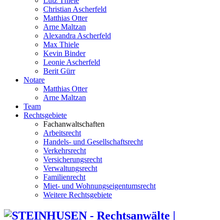
Lutz Thiele
Christian Ascherfeld
Matthias Otter
Arne Maltzan
Alexandra Ascherfeld
Max Thiele
Kevin Binder
Leonie Ascherfeld
Berit Gürr
Notare
Matthias Otter
Arne Maltzan
Team
Rechtsgebiete
Fachanwaltschaften
Arbeitsrecht
Handels- und Gesellschaftsrecht
Verkehrsrecht
Versicherungsrecht
Verwaltungsrecht
Familienrecht
Miet- und Wohnungseigentumsrecht
Weitere Rechtsgebiete