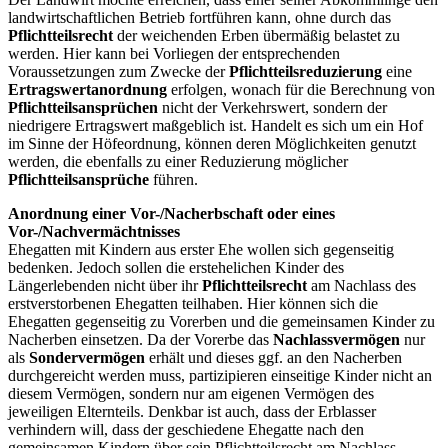
landwirtschaftlichen Betrieb fortführen kann, ohne durch das
Pflichtteilsrecht
der weichenden Erben übermäßig belastet zu
werden. Hier kann bei Vorliegen der entsprechenden
Voraussetzungen zum Zwecke der
Pflichtteilsreduzierung
eine
Ertragswertanordnung
erfolgen, wonach für die Berechnung von
Pflichtteilsansprüchen
nicht der Verkehrswert, sondern der
niedrigere Ertragswert maßgeblich ist. Handelt es sich um ein Hof
im Sinne der Höfeordnung, können deren Möglichkeiten genutzt
werden, die ebenfalls zu einer Reduzierung möglicher
Pflichtteilsansprüche
führen.
Anordnung einer Vor-/Nacherbschaft oder eines
Vor-/Nachvermächtnisses
Ehegatten mit Kindern aus erster Ehe wollen sich gegenseitig
bedenken. Jedoch sollen die erstehelichen Kinder des
Längerlebenden nicht über ihr
Pflichtteilsrecht
am Nachlass des
erstverstorbenen Ehegatten teilhaben. Hier können sich die
Ehegatten gegenseitig zu Vorerben und die gemeinsamen Kinder zu
Nacherben einsetzen. Da der Vorerbe das
Nachlassvermögen
nur
als
Sondervermögen
erhält und dieses ggf. an den Nacherben
durchgereicht werden muss, partizipieren einseitige Kinder nicht an
diesem Vermögen, sondern nur am eigenen Vermögen des
jeweiligen Elternteils. Denkbar ist auch, dass der Erblasser
verhindern will, dass der geschiedene Ehegatte nach den
gemeinsamen Kindern über sein Pflichtteilsrecht am Nachlass