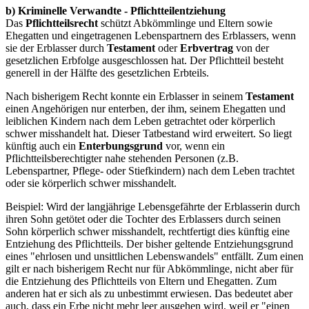
b) Kriminelle Verwandte - Pflichtteilentziehung
Das
Pflichtteilsrecht
schützt Abkömmlinge und Eltern sowie
Ehegatten und eingetragenen Lebenspartnern des Erblassers, wenn
sie der Erblasser durch
Testament
oder
Erbvertrag
von der
gesetzlichen Erbfolge ausgeschlossen hat. Der Pflichtteil besteht
generell in der Hälfte des gesetzlichen Erbteils.
Nach bisherigem Recht konnte ein Erblasser in seinem
Testament
einen Angehörigen nur enterben, der ihm, seinem Ehegatten und
leiblichen Kindern nach dem Leben getrachtet oder körperlich
schwer misshandelt hat. Dieser Tatbestand wird erweitert. So liegt
künftig auch ein
Enterbungsgrund
vor, wenn ein
Pflichtteilsberechtigter nahe stehenden Personen (z.B.
Lebenspartner, Pflege- oder Stiefkindern) nach dem Leben trachtet
oder sie körperlich schwer misshandelt.
Beispiel: Wird der langjährige Lebensgefährte der Erblasserin durch
ihren Sohn getötet oder die Tochter des Erblassers durch seinen
Sohn körperlich schwer misshandelt, rechtfertigt dies künftig eine
Entziehung des Pflichtteils. Der bisher geltende Entziehungsgrund
eines "ehrlosen und unsittlichen Lebenswandels" entfällt. Zum einen
gilt er nach bisherigem Recht nur für Abkömmlinge, nicht aber für
die Entziehung des Pflichtteils von Eltern und Ehegatten. Zum
anderen hat er sich als zu unbestimmt erwiesen. Das bedeutet aber
auch, dass ein Erbe nicht mehr leer ausgehen wird, weil er "einen