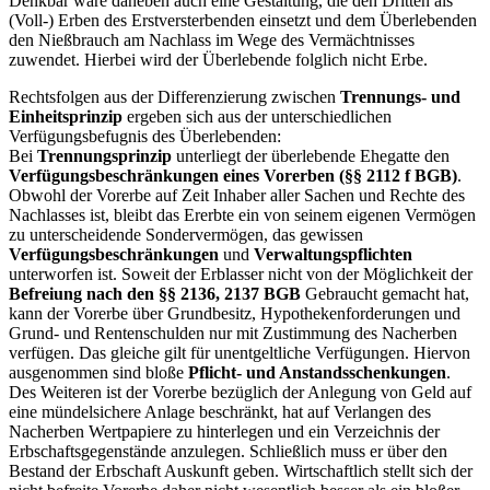
Denkbar wäre daneben auch eine Gestaltung, die den Dritten als
(Voll-) Erben des Erstversterbenden einsetzt und dem Überlebenden
den Nießbrauch am Nachlass im Wege des Vermächtnisses
zuwendet. Hierbei wird der Überlebende folglich nicht Erbe.
Rechtsfolgen aus der Differenzierung zwischen
Trennungs- und
Einheitsprinzip
ergeben sich aus der unterschiedlichen
Verfügungsbefugnis des Überlebenden:
Bei
Trennungsprinzip
unterliegt der überlebende Ehegatte den
Verfügungsbeschränkungen eines Vorerben (§§ 2112 f BGB)
.
Obwohl der Vorerbe auf Zeit Inhaber aller Sachen und Rechte des
Nachlasses ist, bleibt das Ererbte ein von seinem eigenen Vermögen
zu unterscheidende Sondervermögen, das gewissen
Verfügungsbeschränkungen
und
Verwaltungspflichten
unterworfen ist. Soweit der Erblasser nicht von der Möglichkeit der
Befreiung nach den §§ 2136, 2137 BGB
Gebraucht gemacht hat,
kann der Vorerbe über Grundbesitz, Hypothekenforderungen und
Grund- und Rentenschulden nur mit Zustimmung des Nacherben
verfügen. Das gleiche gilt für unentgeltliche Verfügungen. Hiervon
ausgenommen sind bloße
Pflicht- und Anstandsschenkungen
.
Des Weiteren ist der Vorerbe bezüglich der Anlegung von Geld auf
eine mündelsichere Anlage beschränkt, hat auf Verlangen des
Nacherben Wertpapiere zu hinterlegen und ein Verzeichnis der
Erbschaftsgegenstände anzulegen. Schließlich muss er über den
Bestand der Erbschaft Auskunft geben. Wirtschaftlich stellt sich der