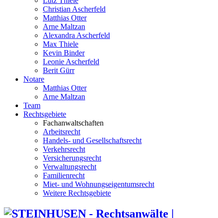
Lutz Thiele
Christian Ascherfeld
Matthias Otter
Arne Maltzan
Alexandra Ascherfeld
Max Thiele
Kevin Binder
Leonie Ascherfeld
Berit Gürr
Notare
Matthias Otter
Arne Maltzan
Team
Rechtsgebiete
Fachanwaltschaften
Arbeitsrecht
Handels- und Gesellschaftsrecht
Verkehrsrecht
Versicherungsrecht
Verwaltungsrecht
Familienrecht
Miet- und Wohnungseigentumsrecht
Weitere Rechtsgebiete