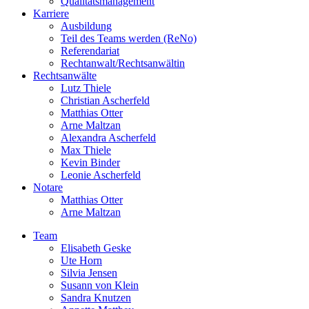
Qualitätsmanagement
Karriere
Ausbildung
Teil des Teams werden (ReNo)
Referendariat
Rechtanwalt/Rechtsanwältin
Rechtsanwälte
Lutz Thiele
Christian Ascherfeld
Matthias Otter
Arne Maltzan
Alexandra Ascherfeld
Max Thiele
Kevin Binder
Leonie Ascherfeld
Notare
Matthias Otter
Arne Maltzan
Team
Elisabeth Geske
Ute Horn
Silvia Jensen
Susann von Klein
Sandra Knutzen