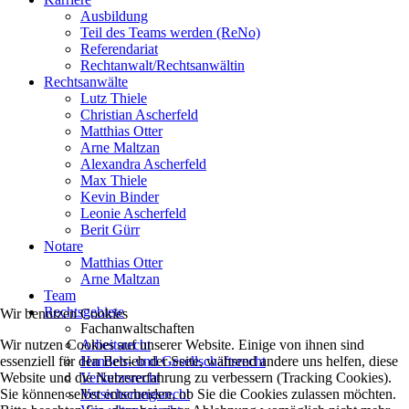
Ausbildung
Teil des Teams werden (ReNo)
Referendariat
Rechtanwalt/Rechtsanwältin
Rechtsanwälte
Lutz Thiele
Christian Ascherfeld
Matthias Otter
Arne Maltzan
Alexandra Ascherfeld
Max Thiele
Kevin Binder
Leonie Ascherfeld
Berit Gürr
Notare
Matthias Otter
Arne Maltzan
Team
Rechtsgebiete
Wir benutzen Cookies
Fachanwaltschaften
Arbeitsrecht
Wir nutzen Cookies auf unserer Website. Einige von ihnen sind
Handels- und Gesellschaftsrecht
essenziell für den Betrieb der Seite, während andere uns helfen, diese
Verkehrsrecht
Website und die Nutzererfahrung zu verbessern (Tracking Cookies).
Versicherungsrecht
Sie können selbst entscheiden, ob Sie die Cookies zulassen möchten.