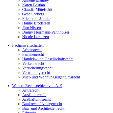
Annette Matthey
Karen Bastian
Claudia Mittelstädt
Gesa Seeborg
Friederike Jahnke
Hanne Brodersen
Jörg Nissen
Dagny Herrmann-Pannholzer
Nicole Lorenzen
Fachanwaltschaften
Arbeitsrecht
Familienrecht
Handels- und Gesellschaftsrecht
Verkehrsrecht
Versicherungsrecht
Verwaltungsrecht
Miet- und Wohnungseigentumsrecht
Weitere Rechtsgebiete von A-Z
Argrarecht
Ausländerrecht
Arzthaftungsrecht
Bankrecht / Anlegerrecht
Bau- und Architektenrecht
Erbrecht