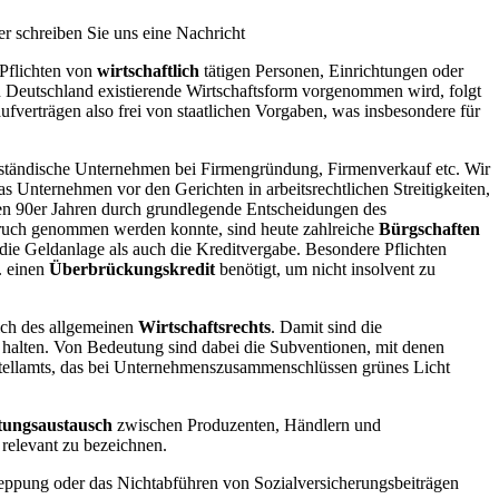
er schreiben Sie uns eine Nachricht
 Pflichten von
wirtschaftlich
tätigen Personen, Einrichtungen oder
in Deutschland existierende Wirtschaftsform vorgenommen wird, folgt
fverträgen also frei von staatlichen Vorgaben, was insbesondere für
elständische Unternehmen bei Firmengründung, Firmenverkauf etc. Wir
s Unternehmen vor den Gerichten in arbeitsrechtlichen Streitigkeiten,
den 90er Jahren durch grundlegende Entscheidungen des
ruch genommen werden konnte, sind heute zahlreiche
Bürgschaften
l die Geldanlage als auch die Kreditvergabe. Besondere Pflichten
. einen
Überbrückungskredit
benötigt, um nicht insolvent zu
ich des allgemeinen
Wirtschaftsrechts
. Damit sind die
 halten. Von Bedeutung sind dabei die Subventionen, mit denen
rtellamts, das bei Unternehmenszusammenschlüssen grünes Licht
tungsaustausch
zwischen Produzenten, Händlern und
 relevant zu bezeichnen.
eppung oder das Nichtabführen von Sozialversicherungsbeiträgen