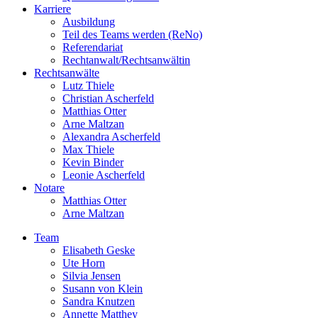
Karriere
Ausbildung
Teil des Teams werden (ReNo)
Referendariat
Rechtanwalt/Rechtsanwältin
Rechtsanwälte
Lutz Thiele
Christian Ascherfeld
Matthias Otter
Arne Maltzan
Alexandra Ascherfeld
Max Thiele
Kevin Binder
Leonie Ascherfeld
Notare
Matthias Otter
Arne Maltzan
Team
Elisabeth Geske
Ute Horn
Silvia Jensen
Susann von Klein
Sandra Knutzen
Annette Matthey