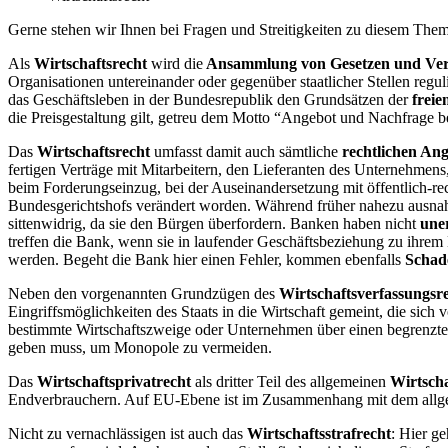
Gerne stehen wir Ihnen bei Fragen und Streitigkeiten zu diesem Thema
Als
Wirtschaftsrecht
wird die
Ansammlung von Gesetzen und Vero
Organisationen untereinander oder gegenüber staatlicher Stellen reg
das Geschäftsleben in der Bundesrepublik den Grundsätzen der
freie
die Preisgestaltung gilt, getreu dem Motto “Angebot und Nachfrage b
Das
Wirtschaftsrecht
umfasst damit auch sämtliche
rechtlichen An
fertigen Verträge mit Mitarbeitern, den Lieferanten des Unternehmens
beim Forderungseinzug, bei der Auseinandersetzung mit öffentlich-r
Bundesgerichtshofs verändert worden. Während früher nahezu ausna
sittenwidrig, da sie den Bürgen überfordern. Banken haben nicht
une
treffen die Bank, wenn sie in laufender Geschäftsbeziehung zu ihre
werden. Begeht die Bank hier einen Fehler, kommen ebenfalls
Schad
Neben den vorgenannten Grundzügen des
Wirtschaftsverfassungsr
Eingriffsmöglichkeiten des Staats in die Wirtschaft gemeint, die sich
bestimmte Wirtschaftszweige oder Unternehmen über einen begrenzte
geben muss, um Monopole zu vermeiden.
Das
Wirtschaftsprivatrecht
als dritter Teil des allgemeinen
Wirtscha
Endverbrauchern. Auf EU-Ebene ist im Zusammenhang mit dem allge
Nicht zu vernachlässigen ist auch das
Wirtschaftsstrafrecht
: Hier g