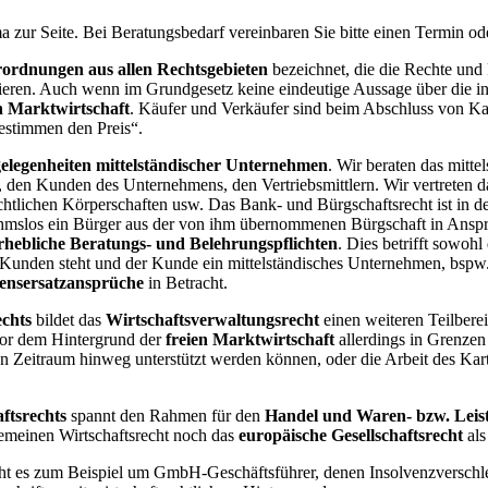
 zur Seite. Bei Beratungsbedarf vereinbaren Sie bitte einen Termin od
rdnungen aus allen Rechtsgebieten
bezeichnet, die die Rechte und
ulieren. Auch wenn im Grundgesetz keine eindeutige Aussage über die 
n Marktwirtschaft
. Käufer und Verkäufer sind beim Abschluss von Kau
estimmen den Preis“.
gelegenheiten mittelständischer Unternehmen
. Wir beraten das mitt
, den Kunden des Unternehmens, den Vertriebsmittlern. Wir vertreten da
echtlichen Körperschaften usw. Das Bank- und Bürgschaftsrecht ist in 
hmslos ein Bürger aus der von ihm übernommenen Bürgschaft in Ansp
rhebliche Beratungs- und Belehrungspflichten
. Dies betrifft sowoh
m Kunden steht und der Kunde ein mittelständisches Unternehmen, bspw
ensersatzansprüche
in Betracht.
echts
bildet das
Wirtschaftsverwaltungsrecht
einen weiteren Teilbere
 vor dem Hintergrund der
freien Marktwirtschaft
allerdings in Grenzen
n Zeitraum hinweg unterstützt werden können, oder die Arbeit des Ka
ftsrechts
spannt den Rahmen für den
Handel und Waren- bzw. Leis
meinen Wirtschaftsrecht noch das
europäische Gesellschaftsrecht
als
eht es zum Beispiel um GmbH-Geschäftsführer, denen Insolvenzverschl