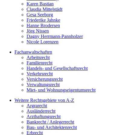
Karen Bastian
Claudia Mittelstädt
Gesa Seeborg
Friederike Jahnke
Hanne Brodersen
Jörg Nissen
Dagny Herrmann-Pannholzer
Nicole Lorenzen
Fachanwaltschaften
Arbeitsrecht
Familienrecht
Handels- und Gesellschaftsrecht
Verkehrsrecht
Versicherungsrecht
Verwaltungsrecht
Miet- und Wohnungseigentumsrecht
Weitere Rechtsgebiete von A-Z
Argrarecht
Ausländerrecht
Arzthaftungsrecht
Bankrecht / Anlegerrecht
Bau- und Architektenrecht
Erbrecht